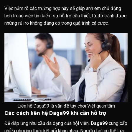
Việc nắm rõ các trường hợp này sẽ giúp anh em chủ động
hơn trong việc tìm kiếm sự hỗ trợ cần thiết, từ đó tránh được
những rủi ro không đáng có trong quá trình cá cược.
Liên hệ Daga99 là vấn đề tay chơi Việt quan tâm
Các cách liên hệ Daga99 khi cần hỗ trợ
Để đáp ứng nhu cầu đa dạng của hội viên,
Daga99
cung cấp
nhiều phương thức kết nối khác nhau. Người chơi có thể lựa