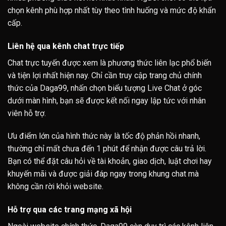
chọn kênh phù hợp nhất tùy theo tình huống và mức độ khẩn
cấp.
Liên hệ qua kênh chat trực tiếp
Chat trực tuyến được xem là phương thức liên lạc phổ biến
và tiện lợi nhất hiện nay. Chỉ cần truy cập trang chủ chính
thức của Daga99, nhấn chọn biểu tượng Live Chat ở góc
dưới màn hình, bạn sẽ được kết nối ngay lập tức với nhân
viên hỗ trợ.
Ưu điểm lớn của hình thức này là tốc độ phản hồi nhanh,
thường chỉ mất chưa đến 1 phút để nhận được câu trả lời.
Bạn có thể đặt câu hỏi về tài khoản, giao dịch, luật chơi hay
khuyến mãi và được giải đáp ngay trong khung chat mà
không cần rời khỏi website.
Hỗ trợ qua các trang mạng xã hội