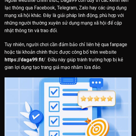
Ngoài website chính thức, Daga99 còn duy trì các kênh liên
lạc thông qua Facebook, Telegram, Zalo hay các ứng dụng
mạng xã hội khác. Đây là giải pháp linh động, phù hợp với
những người thường xuyên sử dụng mạng xã hội để cập
nhật thông tin và trao đổi.
Tuy nhiên, người chơi cần đảm bảo chỉ liên hệ qua fanpage
hoặc tài khoản chính thức được công bố trên website
https://daga99.fit
/
. Điều này giúp tránh trường hợp bị kẻ
gian lợi dụng tạo trang giả mạo nhằm lừa đảo.