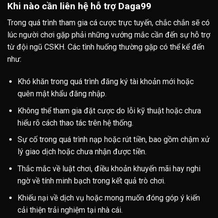
Khi nào cần liên hệ hỗ trợ Daga99
Trong quá trình tham gia cá cược trực tuyến, chắc chắn sẽ có
lúc người chơi gặp phải những vướng mắc cần đến sự hỗ trợ
từ đội ngũ CSKH. Các tình huống thường gặp có thể kể đến
như:
Khó khăn trong quá trình đăng ký tài khoản mới hoặc
quên mật khẩu đăng nhập.
Không thể tham gia đặt cược do lỗi kỹ thuật hoặc chưa
hiểu rõ cách thao tác trên hệ thống.
Sự cố trong quá trình nạp hoặc rút tiền, bao gồm chậm xử
lý giao dịch hoặc chưa nhận được tiền.
Thắc mắc về luật chơi, điều khoản khuyến mãi hay nghi
ngờ về tính minh bạch trong kết quả trò chơi.
Khiếu nại về dịch vụ hoặc mong muốn đóng góp ý kiến
cải thiện trải nghiệm tại nhà cái.