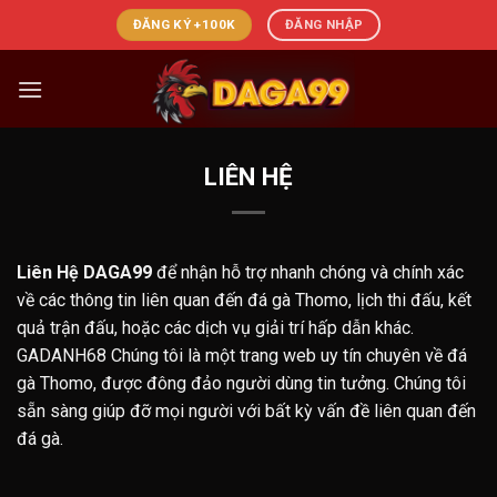
Skip
ĐĂNG KÝ +100K
ĐĂNG NHẬP
to
content
LIÊN HỆ
Liên Hệ
DAGA99
để nhận hỗ trợ nhanh chóng và chính xác
về các thông tin liên quan đến đá gà Thomo, lịch thi đấu, kết
quả trận đấu, hoặc các dịch vụ giải trí hấp dẫn khác.
GADANH68 Chúng tôi là một trang web uy tín chuyên về đá
gà Thomo, được đông đảo người dùng tin tưởng. Chúng tôi
sẵn sàng giúp đỡ mọi người với bất kỳ vấn đề liên quan đến
đá gà.