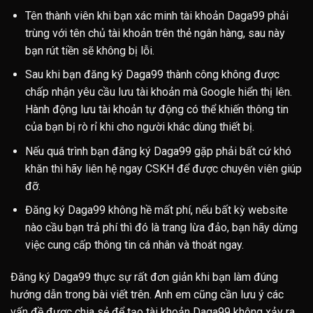
Tên thành viên khi bạn xác minh tài khoản Daga99 phải
trùng với tên chủ tài khoản trên thẻ ngân hàng, sau này
bạn rút tiền sẽ không bị lỗi.
Sau khi bạn đăng ký Daga99 thành công không được
chấp nhận yêu cầu lưu tài khoản mà Google hiển thị lên.
Hành động lưu tài khoản tự động có thể khiến thông tin
của bạn bị rò rỉ khi cho người khác dùng thiết bị.
Nếu quá trình bạn đăng ký Daga99 gặp phải bất cứ khó
khăn thì hãy liên hệ ngay CSKH để được chuyên viên giúp
đỡ.
Đăng ký Daga99 không hề mất phí, nếu bất kỳ website
nào cầu bạn trả phí thì đó là trang lừa đảo, bạn hãy dừng
việc cung cấp thông tin cá nhân và thoát ngay.
Đăng ký Daga99 thực sự rất đơn giản khi bạn làm đúng
hướng dẫn trong bài viết trên. Anh em cũng cần lưu ý các
vấn đề được chia sẻ để tạo tài khoản Daga99 không xảy ra