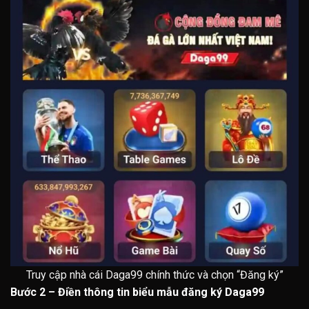
Truy cập nhà cái Daga99 chính thức và chọn “Đăng ký”
Bước 2 – Điền thông tin biểu mẫu đăng ký Daga99