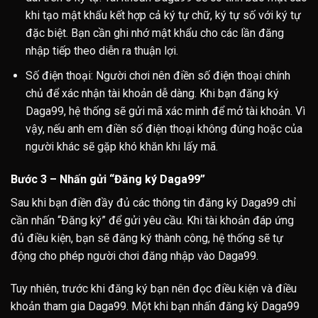
khi tạo mật khẩu kết hợp cả ký tự chữ, ký tự số với ký tự
đặc biệt. Bạn cần ghi nhớ mật khẩu cho các lần đăng
nhập tiếp theo diễn ra thuận lợi.
Số điện thoại: Người chơi nên điền số điện thoại chính
chủ để xác nhận tài khoản dễ dàng. Khi bạn đăng ký
Daga99, hệ thống sẽ gửi mã xác minh để mở tài khoản. Vì
vậy, nếu anh em điền số điện thoại không đúng hoặc của
người khác sẽ gặp khó khăn khi lấy mã.
Bước 3 – Nhấn gửi “Đăng ký Daga99”
Sau khi bạn điền đầy đủ các thông tin đăng ký Daga99 chỉ
cần nhấn “Đăng ký” để gửi yêu cầu. Khi tài khoản đáp ứng
đủ điều kiện, bạn sẽ đăng ký thành công, hệ thống sẽ tự
động cho phép người chơi đăng nhập vào Daga99.
Tuy nhiên, trước khi đăng ký bạn nên đọc điều kiện và điều
khoản tham gia Daga99. Một khi bạn nhấn đăng ký Daga99